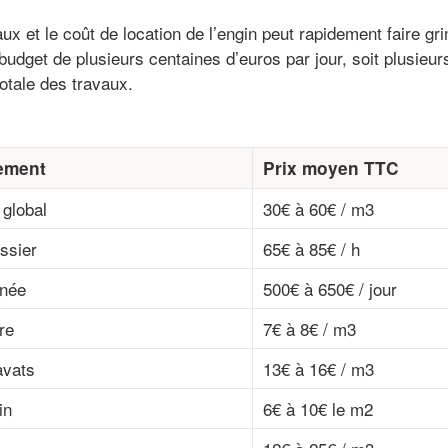
x et le coût de location de l’engin peut rapidement faire grim
budget de plusieurs centaines d’euros par jour, soit plusieur
totale des travaux.
ement
Prix moyen TTC
global
30€ à 60€ / m3
assier
65€ à 85€ / h
rnée
500€ à 650€ / jour
re
7€ à 8€ / m3
avats
13€ à 16€ / m3
in
6€ à 10€ le m2