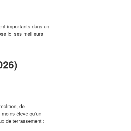
ent importants dans un
ose ici ses meilleurs
.
026)
molition, de
 moins élevé qu’un
ux de terrassement :