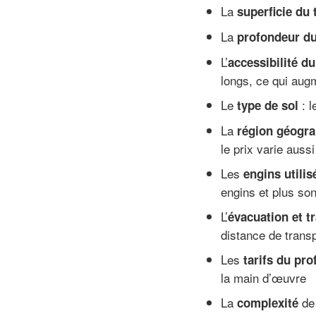
La
superficie du 
La
profondeur du 
L’
accessibilité du
longs, ce qui augm
Le
: l
type de sol
La
région géogr
le prix varie auss
Les
engins utili
engins et plus son
L’
évacuation et t
distance de transp
Les
tarifs du pro
la main d’œuvre
La
de 
complexité