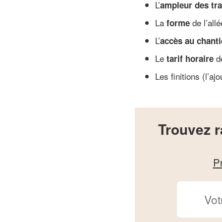
L’
ampleur des tr
La
de l’all
forme
L’
accès au chanti
Le
de
tarif horaire
Les finitions (l’a
Trouvez r
P