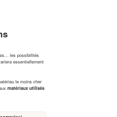
ns
is… les possibilités
variera essentiellement
matériau le moins cher
paux
matériaux utilisés
 comprise)