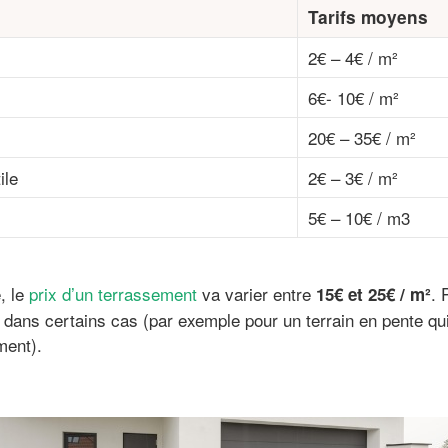
Tarifs moyens
2€ – 4€ / m²
6€- 10€ / m²
20€ – 35€ / m²
ile
2€ – 3€ / m²
5€ – 10€ / m3
, le
prix d’un terrassement
va varier entre
. 
15€ et 25€ / m²
 dans certains cas (par exemple pour un terrain en pente q
ment).