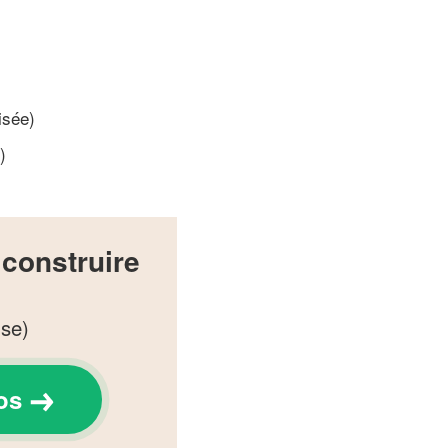
isée)
)
construire
ise)
os