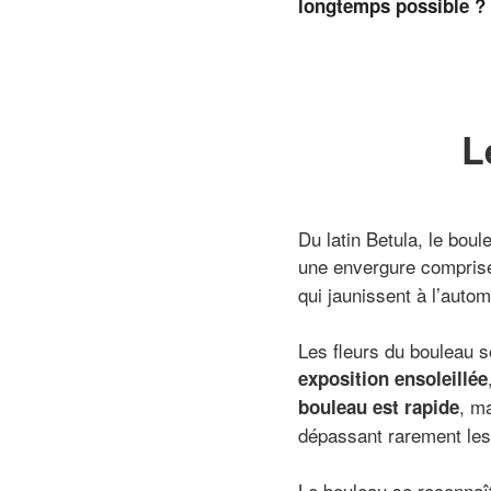
longtemps possible ?
L
Du latin Betula, le bou
une envergure comprise
qui jaunissent à l’auto
Les fleurs du bouleau s
exposition ensoleillée
, m
bouleau est rapide
dépassant rarement les
Le bouleau se reconnaî