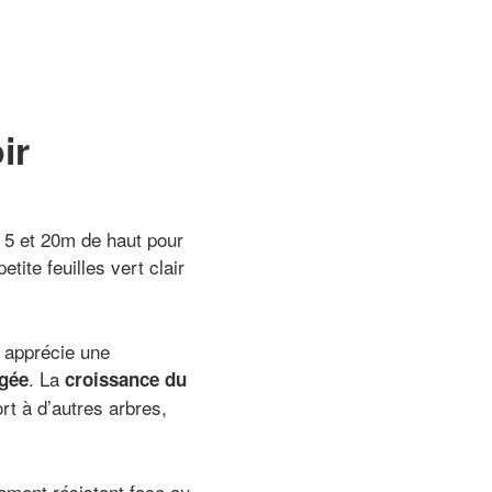
ir
e 5 et 20m de haut pour
ite feuilles vert clair
u apprécie une
. La
gée
croissance du
rt à d’autres arbres,
rement résistant face au