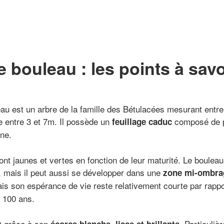
e bouleau : les points à savo
leau est un arbre de la famille des Bétulacées mesurant entr
 entre 3 et 7m. Il possède un
composé de pet
feuillage caduc
mne.
ont jaunes et vertes en fonction de leur maturité. Le boulea
, mais il peut aussi se développer dans une
zone mi-ombra
ais son espérance de vie reste relativement courte par rappo
 100 ans.
t grâce à son
. Particuliè