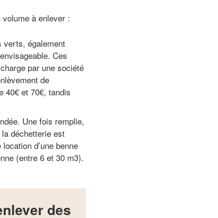
 volume à enlever :
s verts, également
 envisageable. Ces
 charge par une société
’enlèvement de
e 40€ et 70€, tandis
ndée. Une fois remplie,
la déchetterie est
de location d’une benne
enne (entre 6 et 30 m3).
enlever des