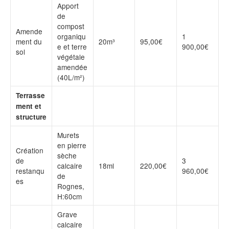
Apport
de
compost
Amende
organiqu
1
ment du
20m³
95,00€
e et terre
900,00€
sol
végétale
amendée
(40L/m²)
Terrasse
ment et
structure
Murets
en pierre
Création
sèche
de
3
calcaire
18ml
220,00€
restanqu
960,00€
de
es
Rognes,
H:60cm
Grave
calcaire