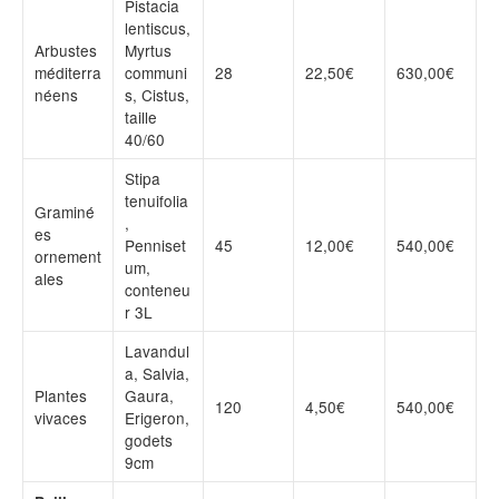
Pistacia
lentiscus,
Arbustes
Myrtus
méditerra
communi
28
22,50€
630,00€
néens
s, Cistus,
taille
40/60
Stipa
tenuifolia
Graminé
,
es
Penniset
45
12,00€
540,00€
ornement
um,
ales
conteneu
r 3L
Lavandul
a, Salvia,
Plantes
Gaura,
120
4,50€
540,00€
vivaces
Erigeron,
godets
9cm