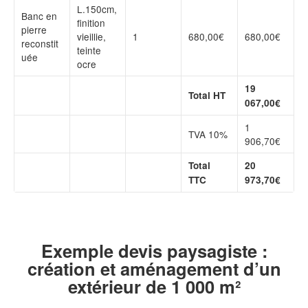
L.150cm,
Banc en
finition
pierre
vieillie,
1
680,00€
680,00€
reconstit
teinte
uée
ocre
19
Total HT
067,00€
1
TVA 10%
906,70€
Total
20
TTC
973,70€
Exemple devis paysagiste :
création et aménagement d’un
extérieur de 1 000 m²