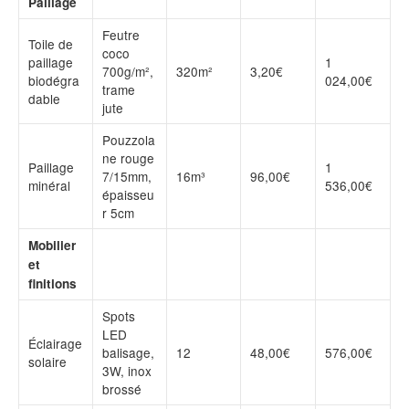
Paillage
Feutre
Toile de
coco
paillage
1
700g/m²,
320m²
3,20€
biodégra
024,00€
trame
dable
jute
Pouzzola
ne rouge
Paillage
1
7/15mm,
16m³
96,00€
minéral
536,00€
épaisseu
r 5cm
Mobilier
et
finitions
Spots
LED
Éclairage
balisage,
12
48,00€
576,00€
solaire
3W, inox
brossé