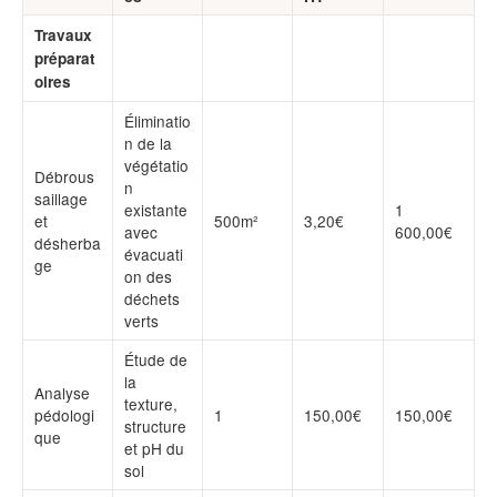
Travaux
préparat
oires
Éliminatio
n de la
végétatio
Débrous
n
saillage
existante
1
et
500m²
3,20€
avec
600,00€
désherba
évacuati
ge
on des
déchets
verts
Étude de
la
Analyse
texture,
pédologi
1
150,00€
150,00€
structure
que
et pH du
sol