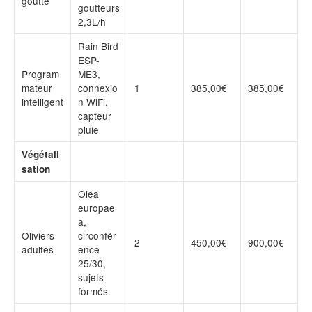
goutte
goutteurs
2,3L/h
Rain Bird
ESP-
Program
ME3,
mateur
connexio
1
385,00€
385,00€
intelligent
n WiFi,
capteur
pluie
Végétali
sation
Olea
europae
a,
Oliviers
circonfér
2
450,00€
900,00€
adultes
ence
25/30,
sujets
formés