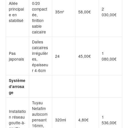
Allée
0/20
principal
compact
2
35m²
58,00€
e en
ée,
030,00€
stabilisé
finition
sable
calcaire
Dalles
calcaires
Pas
irrégulièr
1
24
45,00€
japonais
es,
080,00€
épaisseu
r 4-6cm
Système
d’arrosa
ge
Tuyau
Netafim
Installatio
autocom
n réseau
1
pensant
320ml
4,80€
goutte-à-
536,00€
16mm,